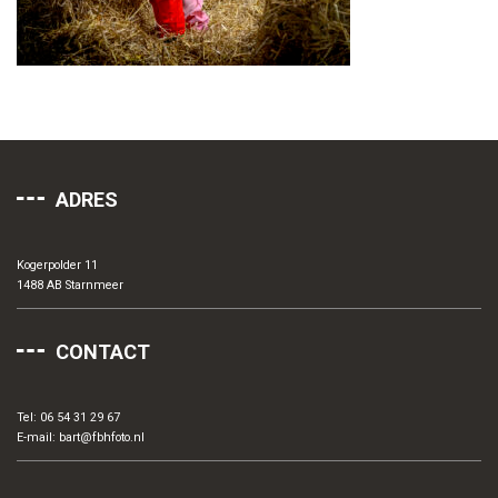
ADRES
Kogerpolder 11
1488 AB Starnmeer
CONTACT
Tel: 06 54 31 29 67
E-mail:
bart@fbhfoto.nl